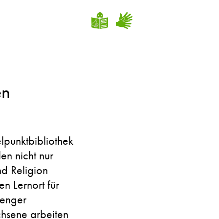
en
elpunktbibliothek
en nicht nur
nd Religion
n Lernort für
 enger
chsene arbeiten